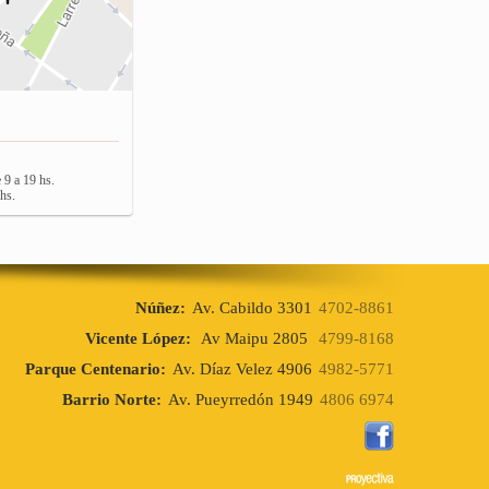
 9 a 19 hs.
hs.
Núñez:
Av. Cabildo 3301
4702-8861
Vicente López:
Av Maipu 2805
4799-8168
Parque Centenario:
Av. Díaz Velez 4906
4982-5771
Barrio Norte:
Av. Pueyrredón 1949
4806 6974