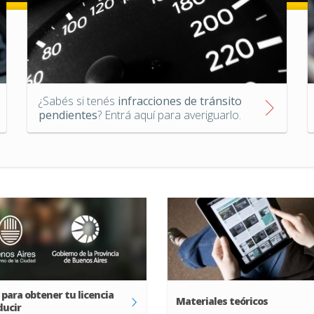
¿Sabés si tenés
infracciones de tránsito
pendientes
? Entrá aquí para averiguarlo.
para obtener tu licencia
Materiales teóricos
ducir