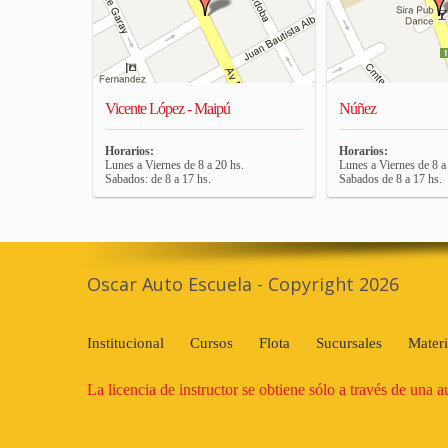
Vicente López - Maipú
Núñez
Horarios:
Horarios:
Lunes a Viernes de 8 a 20 hs.
Lunes a Viernes de 8 a
Sabados: de 8 a 17 hs.
Sabados de 8 a 17 hs.
Oscar Auto Escuela - Copyright 2026
Institucional
Cursos
Flota
Sucursales
Materi
La licencia de instructor se obtiene sólo a través de una 