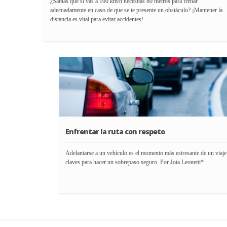
¿Sabías que si vas a 100 km/h necesitás 80 metros para frenar
adecuadamente en caso de que se te presente un obstáculo? ¡Mantener la
distancia es vital para evitar accidentes!
Enfrentar la ruta con respeto
Adelantarse a un vehículo es el momento más estresante de un viaje
claves para hacer un sobrepaso seguro. Por Jota Leonetti*