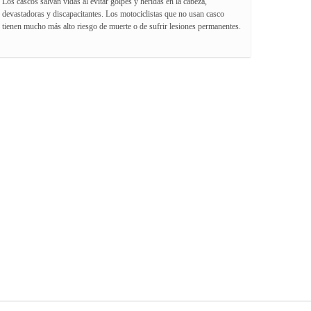
Los cascos salvan vidas al evitar golpes y heridas en la cabeza,
devastadoras y discapacitantes. Los motociclistas que no usan casco
tienen mucho más alto riesgo de muerte o de sufrir lesiones permanentes.